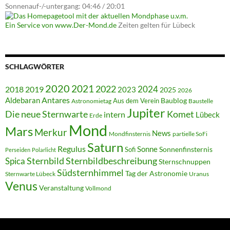
Sonnenauf-/-untergang: 04:46 / 20:01
Ein Service von www.Der-Mond.de
Zeiten gelten für Lübeck
SCHLAGWÖRTER
2020
2021
2022
2018
2024
2019
2023
2025
2026
Antares
Aldebaran
Baublog
Aus dem Verein
Astronomietag
Baustelle
Jupiter
Die neue Sternwarte
Komet
intern
Lübeck
Erde
Mond
Mars
Merkur
News
Mondfinsternis
partielle SoFi
Saturn
Regulus
Sonne
Sonnenfinsternis
Sofi
Perseiden
Polarlicht
Sternbild
Sternbildbeschreibung
Spica
Sternschnuppen
Südsternhimmel
Tag der Astronomie
Sternwarte Lübeck
Uranus
Venus
Veranstaltung
Vollmond