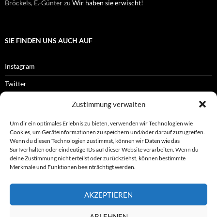
Bröckels, E.-Günter
zu
Wir haben sie erwischt!
SIE FINDEN UNS AUCH AUF
Instagram
Twitter
Facebook
Zustimmung verwalten
RSS-Feed
Um dir ein optimales Erlebnis zu bieten, verwenden wir Technologien wie
Cookies, um Geräteinformationen zu speichern und/oder darauf zuzugreifen.
Wenn du diesen Technologien zustimmst, können wir Daten wie das
Surfverhalten oder eindeutige IDs auf dieser Website verarbeiten. Wenn du
OFFIZIELLES
deine Zustimmung nicht erteilst oder zurückziehst, können bestimmte
Merkmale und Funktionen beeinträchtigt werden.
Impressum
AKZEPTIEREN
Datenschutz
ABLEHNEN
© ASL e.V.