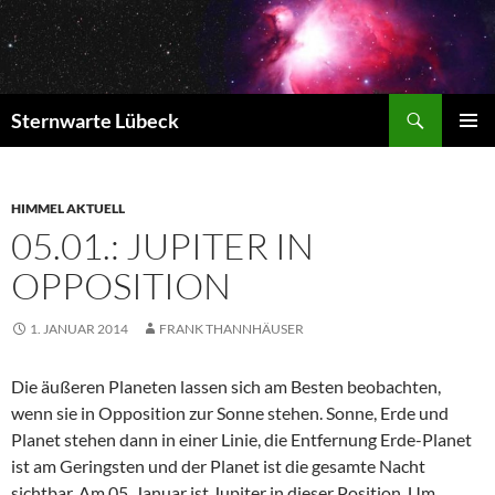
Zum
Inhalt
springen
Suchen
Sternwarte Lübeck
PRIMÄR
MENÜ
HIMMEL AKTUELL
05.01.: JUPITER IN
OPPOSITION
1. JANUAR 2014
FRANK THANNHÄUSER
Die äußeren Planeten lassen sich am Besten beobachten,
wenn sie in Opposition
zur Sonne stehen. Sonne, Erde und
Planet stehen dann in einer Linie, die Entfernung Erde-Planet
ist am Geringsten und der Planet ist die gesamte Nacht
sichtbar. Am 05. Januar ist Jupiter in dieser Position. Um