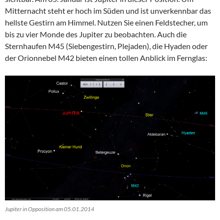
Mitternacht steht er hoch im Süden und ist unverkennbar das
hellste Gestirn am Himmel. Nutzen Sie einen Feldstecher, um
bis zu vier Monde des Jupiter zu beobachten. Auch die
Sternhaufen M45 (Siebengestirn, Plejaden), die Hyaden oder
der Orionnebel M42 bieten einen tollen Anblick im Fernglas:
Jupiter in Opposition am 05.01.2014