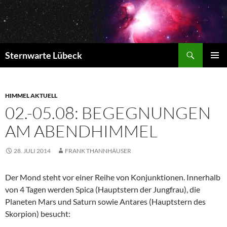
Zum
Inhalt
springen
Suchen
Sternwarte Lübeck
PRIMÄR
MENÜ
HIMMEL AKTUELL
02.-05.08: BEGEGNUNGEN
AM ABENDHIMMEL
28. JULI 2014
FRANK THANNHÄUSER
Der Mond steht vor einer Reihe von Konjunktionen. Innerhalb
von 4 Tagen
werden Spica (Hauptstern der Jungfrau), die
Planeten Mars und Saturn sowie Antares (Hauptstern des
Skorpion) besucht: