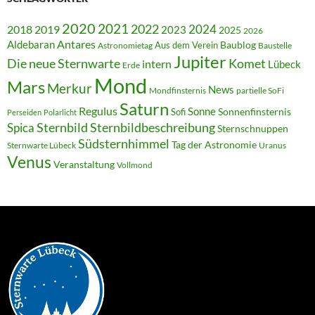
2020
2021
2022
2018
2024
2019
2023
2025
2026
Antares
Aldebaran
Baublog
Aus dem Verein
Astronomietag
Baustelle
Jupiter
Die neue Sternwarte
Komet
intern
Lübeck
Erde
Mond
Mars
Merkur
News
Mondfinsternis
partielle SoFi
Saturn
Regulus
Sonne
Sonnenfinsternis
Sofi
Perseiden
Polarlicht
Sternbild
Sternbildbeschreibung
Spica
Sternschnuppen
Südsternhimmel
Tag der Astronomie
Sternwarte Lübeck
Uranus
Venus
Veranstaltung
Vollmond