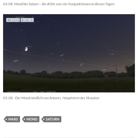
04.08. Mond bei Saturn – die dritte von vier Konjunktionen in diesen Tagen
05.08.: Der Mond nördlich von Antares, Hauptstern des Skorpion
MARS
MOND
SATURN