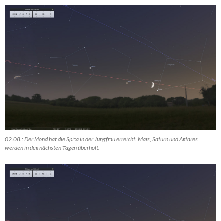
02.08.: Der Mond hat die Spica in der Jungfrau erreicht. Mars, Saturn und Antares
werden in den nächsten Tagen überholt.