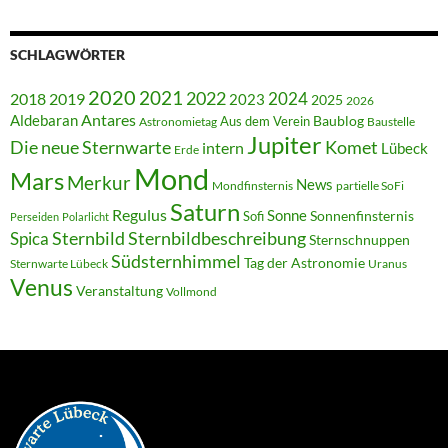
SCHLAGWÖRTER
2020
2021
2022
2018
2024
2019
2023
2025
2026
Antares
Aldebaran
Baublog
Aus dem Verein
Astronomietag
Baustelle
Jupiter
Die neue Sternwarte
Komet
intern
Lübeck
Erde
Mond
Mars
Merkur
News
Mondfinsternis
partielle SoFi
Saturn
Regulus
Sonne
Sonnenfinsternis
Sofi
Perseiden
Polarlicht
Sternbild
Sternbildbeschreibung
Spica
Sternschnuppen
Südsternhimmel
Tag der Astronomie
Sternwarte Lübeck
Uranus
Venus
Veranstaltung
Vollmond