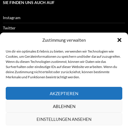
SIE FINDEN UNS AUCH AUF
Instagram
Twitter
Facebook
Zustimmung verwalten
RSS-Feed
Um dir ein optimales Erlebnis zu bieten, verwenden wir Technologien wie
Cookies, um Geräteinformationen zu speichern und/oder darauf zuzugreifen.
Wenn du diesen Technologien zustimmst, können wir Daten wie das
Surfverhalten oder eindeutige IDs auf dieser Website verarbeiten. Wenn du
OFFIZIELLES
deine Zustimmung nicht erteilst oder zurückziehst, können bestimmte
Merkmale und Funktionen beeinträchtigt werden.
Impressum
AKZEPTIEREN
Datenschutz
ABLEHNEN
© ASL e.V.
EINSTELLUNGEN ANSEHEN