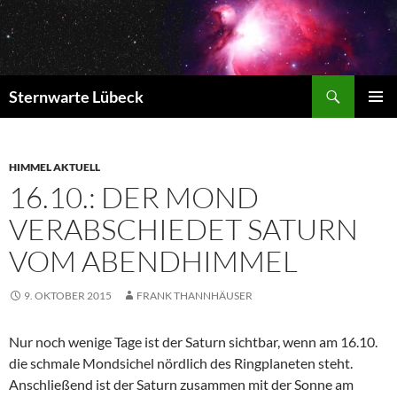
Zum
Inhalt
springen
Suchen
Sternwarte Lübeck
PRIMÄR
MENÜ
HIMMEL AKTUELL
16.10.: DER MOND
VERABSCHIEDET SATURN
VOM ABENDHIMMEL
9. OKTOBER 2015
FRANK THANNHÄUSER
Nur noch wenige Tage ist der Saturn sichtbar, wenn
am 16.10.
die schmale Mondsichel nördlich des Ringplaneten steht.
Anschließend ist der Saturn zusammen mit der Sonne am