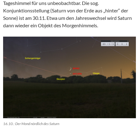
Tageshimmel für uns unbeobachtbar. Die sog.
Konjunktionsstellung (Saturn von der Erde aus „hinter“ der
Sonne) ist am 30.11. Etwa um den Jahreswechsel wird Saturn
dann wieder ein Objekt des Morgenhimmels.
16.10.: Der Mond nördlich des Saturn