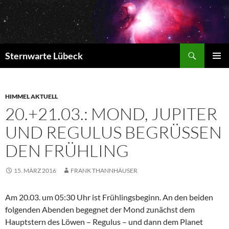
Zum
Inhalt
springen
Suchen
Sternwarte Lübeck
PRIMÄR
MENÜ
HIMMEL AKTUELL
20.+21.03.: MOND, JUPITER
UND REGULUS BEGRÜSSEN D
EN FRÜHLING
15. MÄRZ 2016
FRANK THANNHÄUSER
Am 20.03. um 05:30 Uhr ist Frühlingsbeginn. An den beiden
folgenden
Abenden begegnet der Mond zunächst dem
Hauptstern des Löwen – Regulus – und dann dem Planet