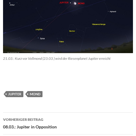
21.03.: Kurz vor Vollmond (23.03.) wird der Riesenplanet Jupiter erreicht
JUPITER
MOND
Beitragsnavigation
VORHERIGER BEITRAG
08.03.: Jupiter in Opposition