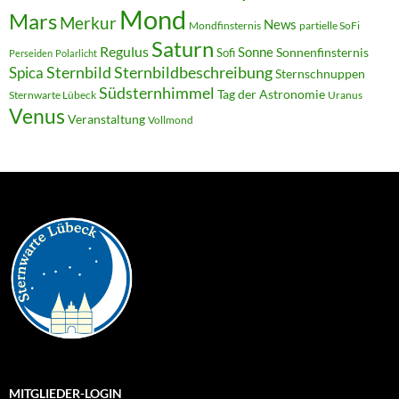
Mond
Mars
Merkur
News
Mondfinsternis
partielle SoFi
Saturn
Regulus
Sonne
Sonnenfinsternis
Sofi
Perseiden
Polarlicht
Sternbild
Sternbildbeschreibung
Spica
Sternschnuppen
Südsternhimmel
Tag der Astronomie
Sternwarte Lübeck
Uranus
Venus
Veranstaltung
Vollmond
MITGLIEDER-LOGIN