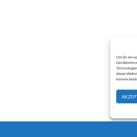
Um dir ein o
Geräteinform
Technologien
dieser Websi
können best
AKZEP