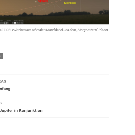
 27.03. zwischen der schmalen Mondsichel und dem „Morgenstern“ Planet
S
avigation
RAG
anfang
G
Jupiter in Konjunktion