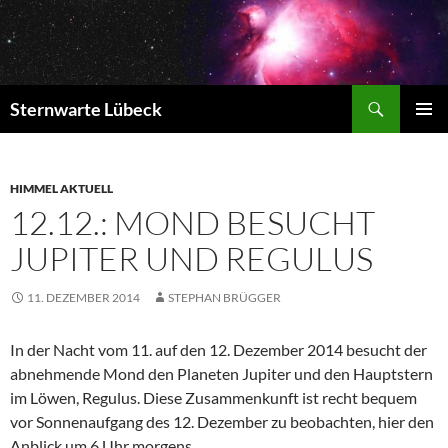
Zum
Inhalt
springen
Suchen
Sternwarte Lübeck
PRIMÄR
MENÜ
HIMMEL AKTUELL
12.12.: MOND BESUCHT
JUPITER UND REGULUS
11. DEZEMBER 2014
STEPHAN BRÜGGER
In der Nacht vom 11. auf den 12. Dezember 2014 besucht der
abnehmende Mond den Planeten Jupiter und den Hauptstern
im Löwen, Regulus.
Diese Zusammenkunft ist recht bequem
vor Sonnenaufgang des 12. Dezember zu beobachten, hier den
Anblick um 6 Uhr morgens.