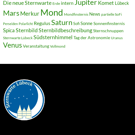
Jupiter
Die neue Sternwarte
Komet
intern
Lübeck
Erde
Mond
Mars
Merkur
News
Mondfinsternis
partielle SoFi
Saturn
Regulus
Sonne
Sonnenfinsternis
Sofi
Perseiden
Polarlicht
Sternbild
Sternbildbeschreibung
Spica
Sternschnuppen
Südsternhimmel
Tag der Astronomie
Sternwarte Lübeck
Uranus
Venus
Veranstaltung
Vollmond