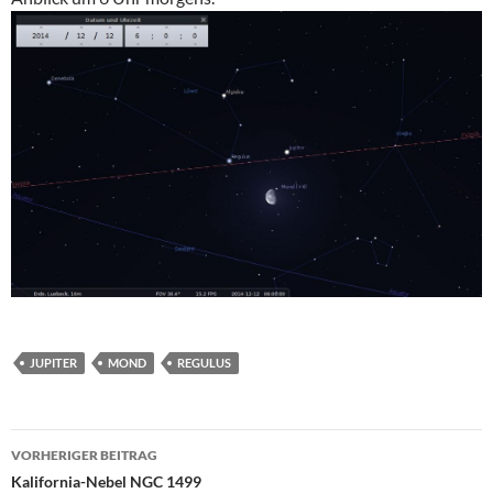
JUPITER
MOND
REGULUS
Beitragsnavigation
VORHERIGER BEITRAG
Kalifornia-Nebel NGC 1499