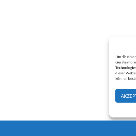
Um dir ein o
Geräteinform
Technologien
dieser Websi
können best
AKZEP