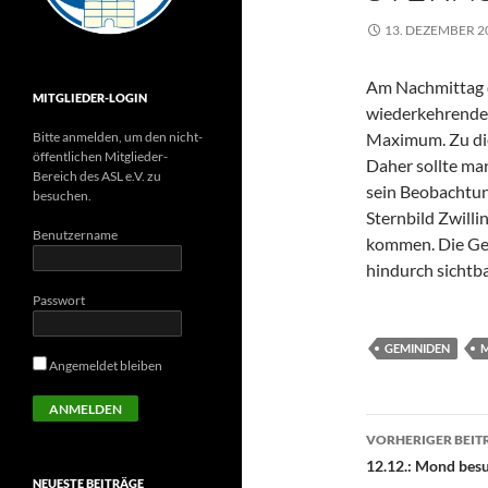
13. DEZEMBER 2
Am Nachmittag d
MITGLIEDER-LOGIN
wiederkehrende
Bitte anmelden, um den nicht-
Maximum. Zu dies
öffentlichen Mitglieder-
Daher sollte ma
Bereich des ASL e.V. zu
sein Beobachtun
besuchen.
Sternbild Zwilli
Benutzername
kommen. Die Ge
hindurch sichtba
Passwort
GEMINIDEN
Angemeldet bleiben
Beitragsn
VORHERIGER BEIT
12.12.: Mond besu
NEUESTE BEITRÄGE