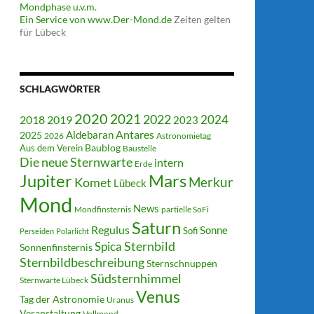
Ein Service von www.Der-Mond.de
Zeiten gelten
für Lübeck
SCHLAGWÖRTER
2020
2021
2022
2018
2024
2019
2023
Antares
Aldebaran
2025
2026
Astronomietag
Baublog
Aus dem Verein
Baustelle
Die neue Sternwarte
intern
Erde
Jupiter
Mars
Merkur
Komet
Lübeck
Mond
News
Mondfinsternis
partielle SoFi
Saturn
Regulus
Sonne
Sofi
Perseiden
Polarlicht
Sternbild
Spica
Sonnenfinsternis
Sternbildbeschreibung
Sternschnuppen
Südsternhimmel
Sternwarte Lübeck
Venus
Tag der Astronomie
Uranus
Veranstaltung
Vollmond