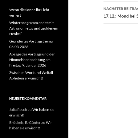
NÄCHSTER BEITRA
Wenn die Sonne ihr Licht
verliert
17.12.: Mond bei 
Winterprogramm endet mit
Astronomietag und „goldenem
Henkel“
Geändertes Vortragsthema
06.03.2026
Absage des Vortrags und der
Himmelsbeobachtung am
Freitag, 9. Januar 2026
Zwischen Wort und Weltall –
Abheben erwünscht!
NEUESTE KOMMENTAR
Julia Resch
zu
Wir haben sie
erwischt!
Bröckels, E.-Günter
zu
Wir
haben sie erwischt!