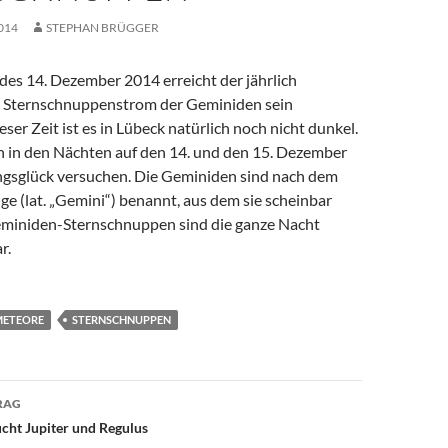
014
STEPHAN BRÜGGER
es 14. Dezember 2014 erreicht der jährlich
 Sternschnuppenstrom der Geminiden sein
er Zeit ist es in Lübeck natürlich noch nicht dunkel.
n in den Nächten auf den 14. und den 15. Dezember
gsglück versuchen. Die Geminiden sind nach dem
nge (lat. „Gemini“) benannt, aus dem sie scheinbar
miniden-Sternschnuppen sind die ganze Nacht
r.
METEORE
STERNSCHNUPPEN
avigation
RAG
cht Jupiter und Regulus