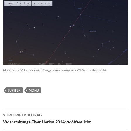
Mond besucht Jupiter in der Morgendämmerung des 20. September 2014
JUPITER
MOND
Beitragsnavigation
VORHERIGER BEITRAG
Veranstaltungs-Flyer Herbst 2014 veröffentlicht