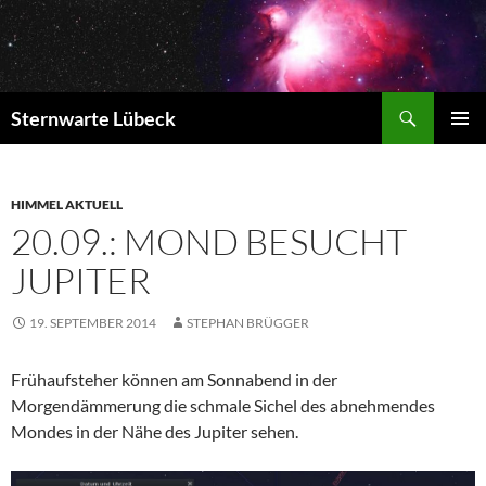
Zum
Inhalt
springen
Suchen
Sternwarte Lübeck
PRIMÄR
MENÜ
HIMMEL AKTUELL
20.09.: MOND BESUCHT
JUPITER
19. SEPTEMBER 2014
STEPHAN BRÜGGER
Frühaufsteher können am Sonnabend in der
Morgendämmerung die schmale Sichel des abnehmendes
Mondes in der Nähe des Jupiter sehen.