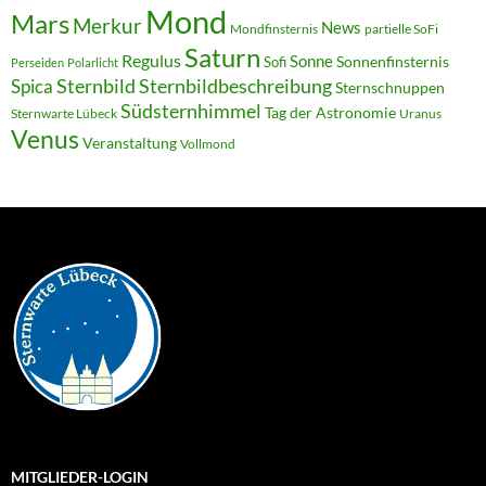
Mond
Mars
Merkur
News
Mondfinsternis
partielle SoFi
Saturn
Regulus
Sonne
Sonnenfinsternis
Sofi
Perseiden
Polarlicht
Sternbild
Sternbildbeschreibung
Spica
Sternschnuppen
Südsternhimmel
Tag der Astronomie
Sternwarte Lübeck
Uranus
Venus
Veranstaltung
Vollmond
MITGLIEDER-LOGIN