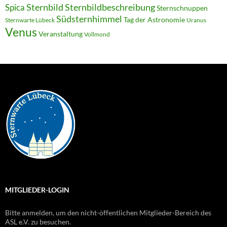
Sternbild
Sternbildbeschreibung
Spica
Sternschnuppen
Südsternhimmel
Tag der Astronomie
Sternwarte Lübeck
Uranus
Venus
Veranstaltung
Vollmond
MITGLIEDER-LOGIN
Bitte anmelden, um den nicht-öffentlichen Mitglieder-Bereich des
ASL e.V. zu besuchen.