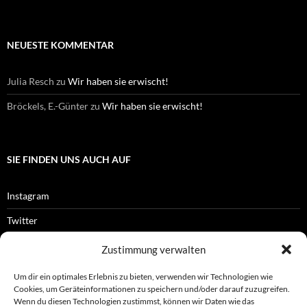
NEUESTE KOMMENTAR
Julia Resch
zu
Wir haben sie erwischt!
Bröckels, E.-Günter
zu
Wir haben sie erwischt!
SIE FINDEN UNS AUCH AUF
Instagram
Twitter
Facebook
Zustimmung verwalten
RSS-Feed
Um dir ein optimales Erlebnis zu bieten, verwenden wir Technologien wie
Cookies, um Geräteinformationen zu speichern und/oder darauf zuzugreifen.
Wenn du diesen Technologien zustimmst, können wir Daten wie das