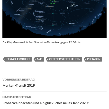
Die Plejaden am südlichen Himmel im Dezember gegen 22:30 Uhr
FERNGLASOBJEKT
M45
OFFENER STERNHAUFEN
PLEJADEN
Beitragsnavigation
VORHERIGER BEITRAG
Merkur -Transit 2019
NÄCHSTER BEITRAG
Frohe Weihnachten und ein glückliches neues Jahr 2020!