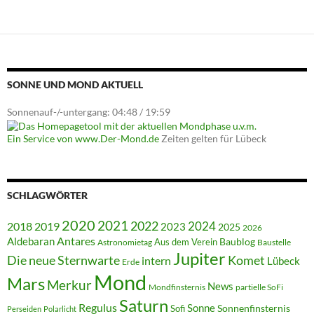
SONNE UND MOND AKTUELL
Sonnenauf-/-untergang: 04:48 / 19:59
Ein Service von www.Der-Mond.de
Zeiten gelten für Lübeck
SCHLAGWÖRTER
2020
2021
2022
2018
2024
2019
2023
2025
2026
Antares
Aldebaran
Baublog
Aus dem Verein
Astronomietag
Baustelle
Jupiter
Die neue Sternwarte
Komet
intern
Lübeck
Erde
Mond
Mars
Merkur
News
Mondfinsternis
partielle SoFi
Saturn
Regulus
Sonne
Sonnenfinsternis
Sofi
Perseiden
Polarlicht